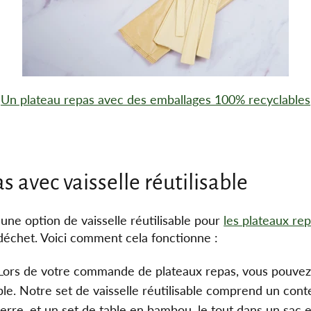
Un plateau repas avec des emballages 100% recyclables
s avec vaisselle réutilisable
 une option de vaisselle réutilisable pour
les plateaux re
échet. Voici comment cela fonctionne :
Lors de votre commande de plateaux repas, vous pouvez c
able. Notre set de vaisselle réutilisable comprend un conte
erre, et un set de table en bambou, le tout dans un sac en