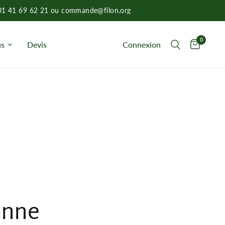
: 01 41 69 62 21 ou commande@filon.org
0
Connexion
us
Devis
onne